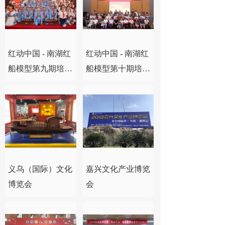
红动中国 - 南湖红
红动中国 - 南湖红
船模型第九期培训
船模型第十期培训
班（北川站）
班（江西站）
义乌（国际）文化
嘉兴文化产业博览
博览会
会