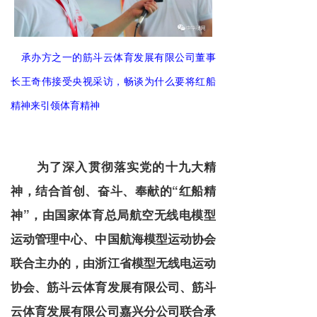
承办方之一的筋斗云体育发展有限公司董事
长王奇伟接受央视采访，畅谈为什么要将红船
精神来引领体育精神
为了深入贯彻落实党的十九大精
神，结合首创、奋斗、奉献的“红船精
神”，由国家体育总局航空无线电模型
运动管理中心、中国航海模型运动协会
联合主办的，由浙江省模型无线电运动
协会、筋斗云体育发展有限公司、筋斗
云体育发展有限公司嘉兴分公司联合承