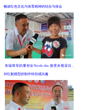
畅谈红色文化与体育精神的结合与体会
朱瑞将军的重孙女Nicole zhu 接受央视采访，
对红船模型的制作特别感兴趣