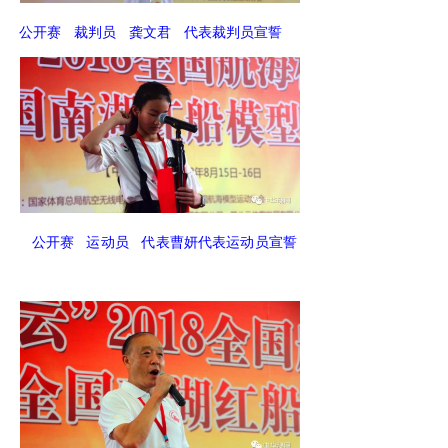
公开赛
裁判员
龚文君
代表裁判员宣誓
公开赛
运动员
代表曹妍代表运动员宣誓