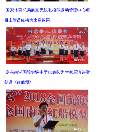
国家体育总局航空无线电模型运动管理中心项
目主管吕红梅为比赛致词
嘉兴南湖国际实验中学代表队为大家展演诗歌
朗诵《红船颂》