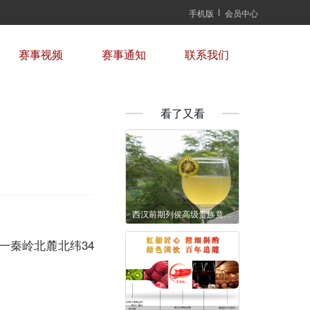
手机版
会员中心
赛事视频
赛事通知
联系我们
看了又看
西汉前期列侯高级贵族竟对这种酒爱得深沉
秦岭北麓北纬34