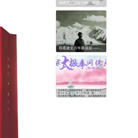
喝果酒的好处功效、价值有哪些？
我看建党百年新成就——漫漫援藏路 隆隆汽车声
全球太极拳网络大赛（杭州站）开始报名了