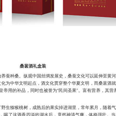
桑葚酒礼盒装
养蚕种桑。纵观中国丝绸发展史，桑蚕文化可以延伸至黄河
蚕文化为中华文明起点，酒文化贯穿整个华夏文明，而桑葚酒
帝用的补品，同时也被誉为“民间圣果”。富有营养，其营养
野生猕猴桃树，成熟后的果实掉进湖里，常年累月，随着气
，喝了这酒香四溢的湖水后，竟然神清气爽，体格强壮。当