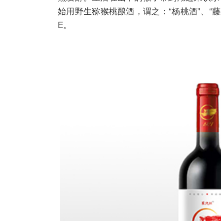
始用野生猕猴桃酿酒，谓之：“杨桃酒”、“
E。