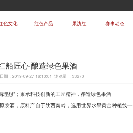
红色文化
红色产品
果氿红
赛事动态
红船匠心·酿造绿色果酒
期：2019-09-27 16:10:01 浏览量 ：
33270
理想”；秉承科技创新的工匠精神，酿造绿色果酒
浆酒，原料产自于陕西秦岭，选用世界水果黄金种植线一一